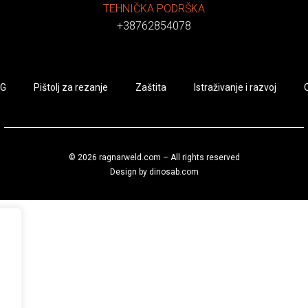
TEHNIČKA PODRŠKA
+38762854078
IG
Pištolj za rezanje
Zaštita
Istraživanje i razvoj
© 2026 ragnarweld.com – All rights reserved
Design by
dinosab.com