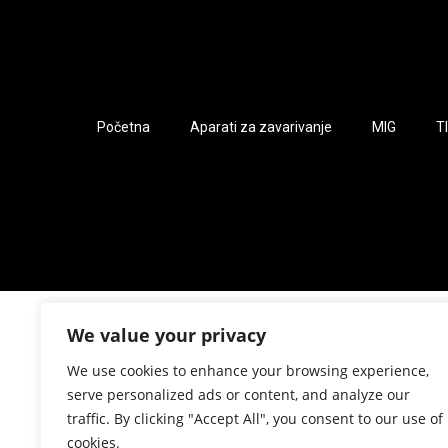
Početna
Aparati za zavarivanje
MIG
T
We value your privacy
We use cookies to enhance your browsing experience,
serve personalized ads or content, and analyze our
traffic. By clicking "Accept All", you consent to our use of
cookies.