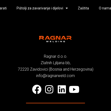
arati
Pištolji za zavarivanje i dijelovi
Zaštita
O nam
Ragnar d.o.o.
Zlatnih Ljiljana bb,
72220 Zavidovici (Bosnia and Herzegovina)
info@ragnarweld.com